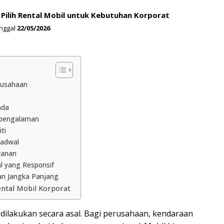
 Pilih Rental Mobil untuk Kebutuhan Korporat
nggal
22/05/2026
rusahaan
ada
erpengalaman
ti
Jadwal
yanan
l yang Responsif
an Jangka Panjang
ental Mobil Korporat
a dilakukan secara asal. Bagi perusahaan, kendaraan